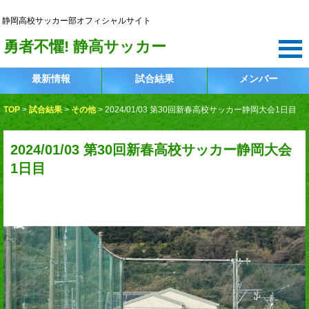
静岡高校サッカー部
静岡高校サッカー部オフィシャルサイト
勇者不懼! 静高サッカー
最新情報
試合結果
メンバー
TOP
>
試合結果
>
その他
>
2024/01/03 第30回新春高校サッカー静岡大会1日目
2024/01/03 第30回新春高校サッカー静岡大会
1日目