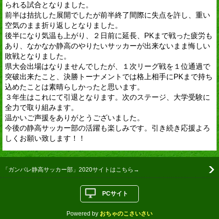
られる試合となりました。
前半は拮抗した展開でしたが前半終了間際に失点を許し、重い
空気のまま折り返しとなりました。
後半になり気温も上がり、２日前に延長、PKまで戦った疲労も
あり、なかなか静高のやりたいサッカーが出来ないまま悔しい
敗戦となりました。
県大会出場はなりませんでしたが、１次リーグ戦を１位通過で
突破出来たこと、決勝トーナメントでは格上相手にPKまで持ち
込めたことは素晴らしかったと思います。
３年生はこれにて引退となります。次のステージ、大学受験に
全力で取り組みます。
温かいご声援をありがとうございました。
今後の静高サッカー部の活躍も楽しみです。引き続き応援よろ
しくお願い致します！！
「ガンバレ静高サッカー部」2020サイトはこちら→
PCサイト
Powered by
おちゃのこさいさい