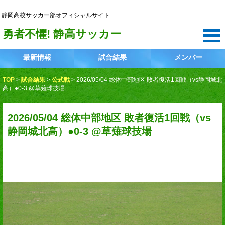
静岡高校サッカー部
静岡高校サッカー部オフィシャルサイト
勇者不懼! 静高サッカー
最新情報
試合結果
メンバー
TOP
>
試合結果
>
公式戦
>
2026/05/04 総体中部地区 敗者復活1回戦（vs静岡城北
高）●0-3 @草薙球技場
2026/05/04 総体中部地区 敗者復活1回戦（vs
静岡城北高）●0-3 @草薙球技場