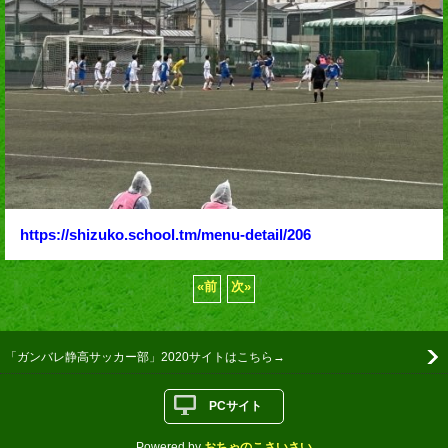
https://shizuko.school.tm/menu-detail/206
«
前
次
»
「ガンバレ静高サッカー部」2020サイトはこちら→
PCサイト
Powered by
おちゃのこさいさい