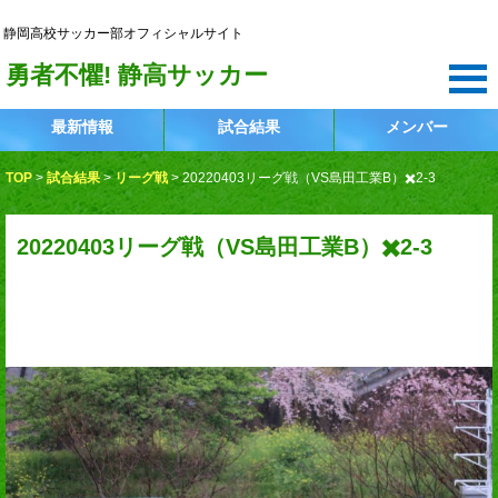
静岡高校サッカー部
静岡高校サッカー部オフィシャルサイト
勇者不懼! 静高サッカー
最新情報
試合結果
メンバー
TOP
>
試合結果
>
リーグ戦
>
20220403リーグ戦（VS島田工業B）✖️2-3
20220403リーグ戦（VS島田工業B）✖️2-3