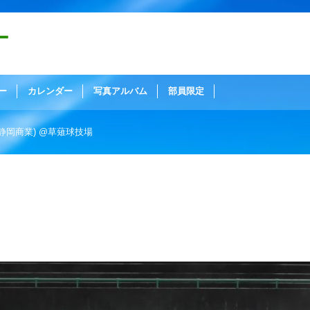
ー
ー
カレンダー
写真アルバム
部員限定
 (vs静岡商業) @草薙球技場