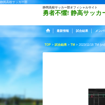
静岡高校サッカー部
静岡高校サッカー部オフィシャルサイト
勇者不懼! 静高サッカ
最新情報
試合結果
メンバ
TOP
>
試合結果
>
TM
>
2023/11/18 TM