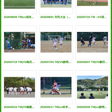
2026/08/06 TM(vs相良高校)@相良人工芝G
2026/08/01 市民大会（VS駿河総合高校）TM（VS静岡北高校) @静岡北高校G
2026/07/24 TM（VS清水東高校）@西ケ谷総合運動場
2026/07/19 TM(VS島田樟誠高校)＠島田樟誠高校G
2026/07/04 TM(VS静岡西高校)＠静岡西高校G
2026/06/07 TM(VS磐田北高校)＠磐田北高校G
2026/05/24 TM(VS御殿場西高校)＠友愛パーク原里
2026/05/17 TM(vs科学技術高校)@科学技術高校G
2026/05/09 TM(vs静岡北高校) @静岡北高校G