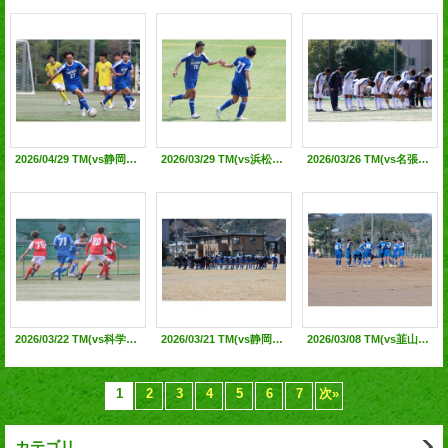
2026/04/29 TM(vs静岡北高)@静岡北高G
2026/03/29 TM(vs浜松日体、浜松南)@浜北平口G
2026/03/26 TM(vs名張青峰高・静岡北高)@静岡北高G
2026/03/22 TM(vs科学技術高)@科学技術高G
2026/03/21 TM(vs静岡西高)@静岡西高G
2026/03/08 TM(vs韮山高)@韮山高G
1
2
3
4
5
6
7
次
»
カテゴリ