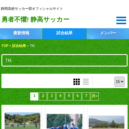
静岡高校サッカー部
静岡高校サッカー部オフィシャルサイト
勇者不懼! 静高サッカー
最新情報
試合結果
メンバー
TOP
>
試合結果
>
TM
TM
表示件数 :
1
2
3
4
5
6
7
次
»