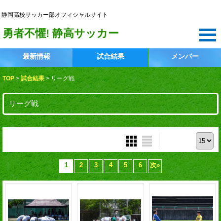
静岡高校サッカー部
静岡高校サッカー部オフィシャルサイト
勇者不懼! 静高サッカー
最新情報
試合結果
メンバー
TOP
>
試合結果
>
リーグ戦
リーグ戦
表示件数 :
1
2
3
4
5
6
次
»