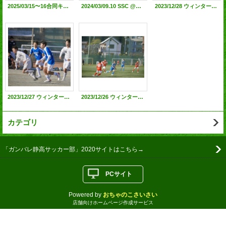
2025/03/15〜16合同キャンプ@つま恋リゾート彩の郷
2024/03/09.10 SSC @つま恋リゾート彩の郷
2023/12/28 ウィンターキャンプ 3日目 (vs駒場学園 vs静岡城北) @城北高校G
2023/12/27 ウィンターキャンプ 2日目 (vs 駿河総合 vs城北 vs富山工業) @城北高G
2023/12/26 ウィンターキャンプ 1日目 (vs科学技術 vs慶應義塾) @科学技術高G
カテゴリ
「ガンバレ静高サッカー部」2020サイトはこちら→
PCサイト
Powered by
おちゃのこさいさい
店舗向けホームページ作成サービス