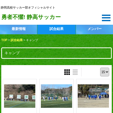
静岡高校サッカー部
静岡高校サッカー部オフィシャルサイト
勇者不懼! 静高サッカー
最新情報
試合結果
メンバー
TOP
>
試合結果
>
キャンプ
キャンプ
表示件数 :