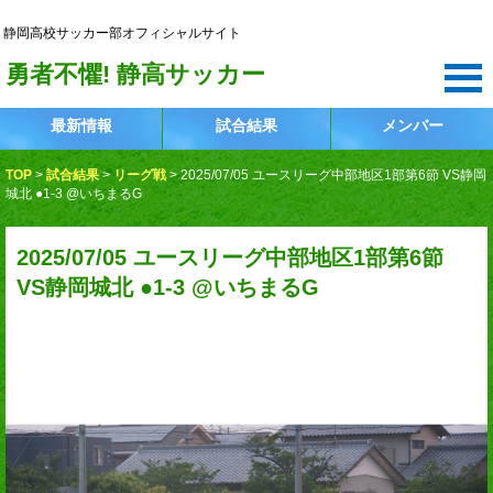
静岡高校サッカー部
静岡高校サッカー部オフィシャルサイト
勇者不懼! 静高サッカー
最新情報
試合結果
メンバー
TOP
>
試合結果
>
リーグ戦
>
2025/07/05 ユースリーグ中部地区1部第6節 VS静岡
城北 ●1-3 @いちまるG
2025/07/05 ユースリーグ中部地区1部第6節
VS静岡城北 ●1-3 @いちまるG