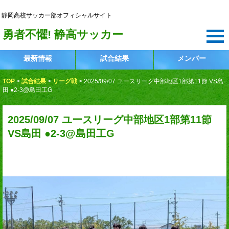
静岡高校サッカー部
静岡高校サッカー部オフィシャルサイト
勇者不懼! 静高サッカー
最新情報
試合結果
メンバー
TOP
>
試合結果
>
リーグ戦
>
2025/09/07 ユースリーグ中部地区1部第11節 VS島
田 ●2-3@島田工G
2025/09/07 ユースリーグ中部地区1部第11節
VS島田 ●2-3@島田工G