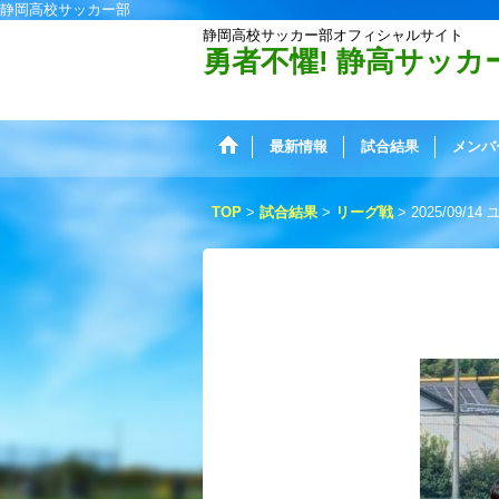
静岡高校サッカー部
静岡高校サッカー部オフィシャルサイト
勇者不懼! 静高サッカ
最新情報
試合結果
メンバ
TOP
>
試合結果
>
リーグ戦
>
2025/09/