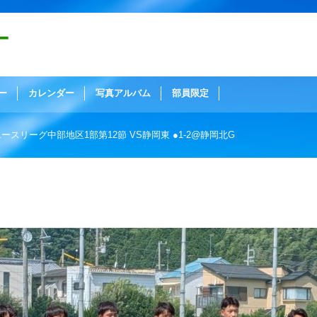
ー
ー
カレンダー
写真アルバム
部員限定
14 ユースリーグ中部地区1部第12節 VS静岡東 ●1-2@静岡北G