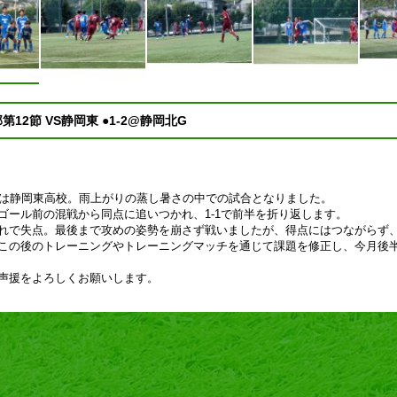
部第12節 VS静岡東 ●1-2@静岡北G
手は静岡東高校。雨上がりの蒸し暑さの中での試合となりました。
ゴール前の混戦から同点に追いつかれ、1-1で前半を折り返します。
れで失点。最後まで攻めの姿勢を崩さず戦いましたが、得点にはつながらず、
この後のトレーニングやトレーニングマッチを通じて課題を修正し、今月後
声援をよろしくお願いします。