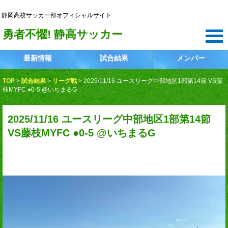
静岡高校サッカー部
静岡高校サッカー部オフィシャルサイト
勇者不懼! 静高サッカー
最新情報
試合結果
メンバー
TOP
>
試合結果
>
リーグ戦
>
2025/11/16 ユースリーグ中部地区1部第14節 VS藤
枝MYFC ●0-5 @いちまるG
2025/11/16 ユースリーグ中部地区1部第14節
VS藤枝MYFC ●0-5 @いちまるG