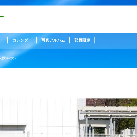
ー
ー
カレンダー
写真アルバム
部員限定
s浜松医科大）