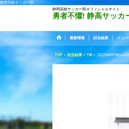
静岡高校サッカー部
静岡高校サッカー部オフィシャルサイト
勇者不懼! 静高サッカ
最新情報
試合結果
メンバ
TOP
>
試合結果
>
TM
>
20220409TM(v