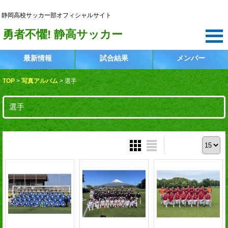
静岡高校サッカー部
静岡高校サッカー部オフィシャルサイト
勇者不懼! 静高サッカー
最新情報
試合結果
メンバー
TOP
>
写真アルバム
>
選手
選手
表示件数 :