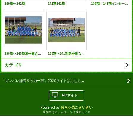
140期〜142期
141期142期
139期－141期インターハイ
138期〜140期選手集合写真
139期〜141期選手集合写真
カテゴリ
「ガンバレ静高サッカー部」2020サイトはこちら→
PCサイト
Powered by
おちゃのこさいさい
店舗向けホームページ作成サービス