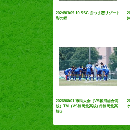
2024/03/09.10 SSC @つま恋リゾート
2
彩の郷
(
2026/08/01 市民大会（VS駿河総合高
2
校）TM（VS静岡北高校) @静岡北高
校G