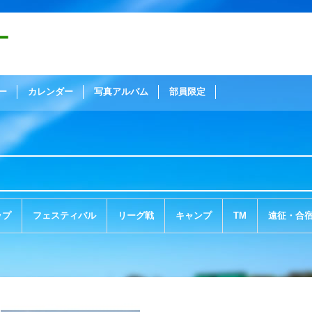
ー
ー
カレンダー
写真アルバム
部員限定
ップ
フェスティバル
リーグ戦
キャンプ
TM
遠征・合