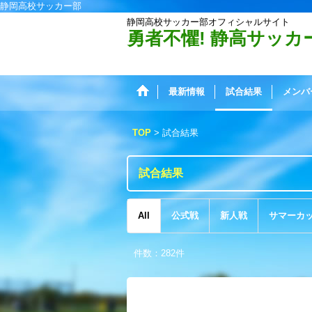
静岡高校サッカー部
静岡高校サッカー部オフィシャルサイト
勇者不懼! 静高サッカ
最新情報
試合結果
メンバ
TOP
>
試合結果
試合結果
All
公式戦
新人戦
サマーカ
件数
：
282
件