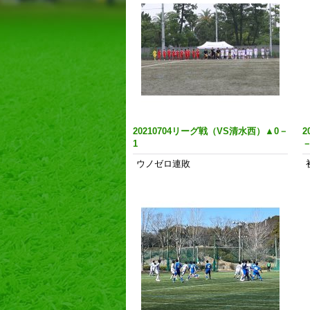
20210704リーグ戦（VS清水西）▲0－
2
1
－
ウノゼロ連敗