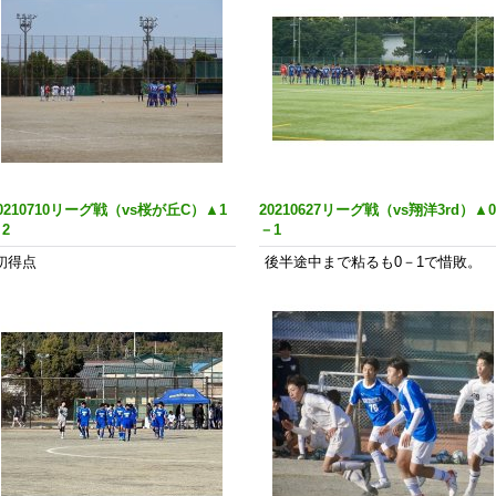
0210710リーグ戦（vs桜が丘C）▲1
20210627リーグ戦（vs翔洋3rd）▲0
2
－1
初得点
後半途中まで粘るも0－1で惜敗。