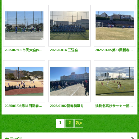
2025/07/13 市民大会(vs静岡市立高·静岡学園高)@静岡市立高G
2025/03/14 三送会
2025/01/05第31回新春高校サッカー静岡大会3日目@草薙球技場
2025/01/03第31回新春高校サッカー静岡大会1日目@西ケ谷総合運動場
2025/01/02新春初蹴り
浜松北高校サッカー部100周年記念事業招待試合（サーラグリーンフィールド浜北平口サッカー場）
1
2
次
»