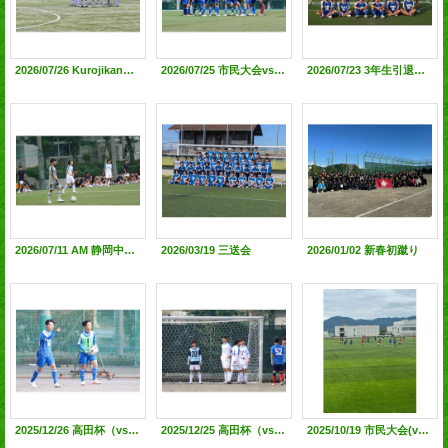
2026/07/26 KurojikanCup （VS 韮山高校、沼津東高校）@姫の沢公園スポーツ広場
2026/07/25 市民大会vs静岡北高校○2-1@静岡北高校G
2026/07/23 3年生引退試合 @中島人工芝G
2026/07/11 AM 静岡中央高校TRM@静岡中央高校G PM市民大会vs静岡城北高校 ●1-3@静岡城北高校G
2026/03/19 三送会
2026/01/02 新春初蹴り
2025/12/26 高田杯（vs浜松北、吉原）＠吉原高
2025/12/25 高田杯（vs吉原工業、富士）＠富士高
2025/10/19 市民大会(vs科学技術高校)@中島人工芝G