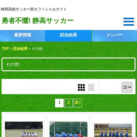
静岡高校サッカー部
静岡高校サッカー部オフィシャルサイト
勇者不懼! 静高サッカー
最新情報
試合結果
メンバー
TOP
>
試合結果
>
その他
その他
表示件数 :
1
2
次
»