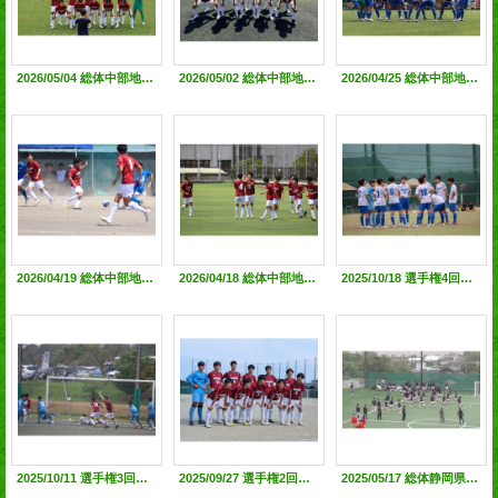
2026/05/04 総体中部地区 敗者復活1回戦（vs静岡城北高）●0-3 @草薙球技場
2026/05/02 総体中部地区大会決勝トーナメント2回戦●0-0(PK3-5)@島田工業高G
2026/04/25 総体中部地区1次リーグ第三節(vs清水西高) ◯1-0 @中島人工芝G
2026/04/19 総体中部地区1次リーグ第二節(vs焼津水産高)◯2-0 ＠焼津水産高G
2026/04/18 総体中部地区1次リーグ第一節(vs静岡大成高)◯1-0 @中島人工芝G
2025/10/18 選手権4回戦（VS加藤学園暁秀)●1-2 @聖隷サッカー場
2025/10/11 選手権3回戦（VS袋井)◯1-0 @エコパ人工芝G
2025/09/27 選手権2回戦（VS沼津中央)◯2-1 @藤枝西高G
2025/05/17 総体静岡県大会1回戦（vs浜北西）●0-0(PK5-6)@磐田ゆめりあサッカー場