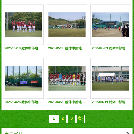
2025/05/10 総体中部地区 敗者復活2回戦（vs静清高校）◯2-1 県大会出場決定！@静清高田G
2025/05/05 総体中部地区 敗者復活1回戦（vs清流館）◯2-0 @島田工高G
2025/05/03 総体中部地区 決勝トーナメント1回戦（vs城北高校）●1-2 @藤枝北高G
2025/04/26 総体中部地区１次リーグ第三節（vs島田樟誠）○3-0 @島田工高G
2025/04/20 総体中部地区１次リーグ第ニ節 (vs静岡北高) ○1-0 @静岡北高G
2025/04/19 総体中部地区１次リーグ第一節 (vs島田高) ●1-1（PK1-4）@島田工業G
1
2
3
次
»