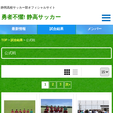
静岡高校サッカー部
静岡高校サッカー部オフィシャルサイト
勇者不懼! 静高サッカー
最新情報
試合結果
メンバー
TOP
>
試合結果
>
公式戦
公式戦
表示件数 :
1
2
3
次
»