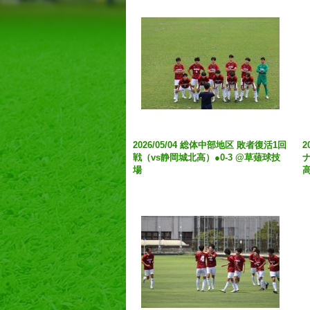
2026/05/04 総体中部地区 敗者復活1回
2
戦（vs静岡城北高）●0-3 @草薙球技
ナ
場