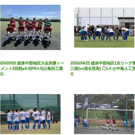
026/05/02 総体中部地区大会決勝トー
2026/04/25 総体中部地区1次リーグ
メント2回戦●0-0(PK3-5)@島田工業
三節(vs清水西高) ◯1-0 @中島人工
高G
G