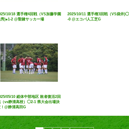
025/10/18 選手権4回戦（VS加藤学園
2025/10/11 選手権3回戦（VS袋井)◯
秀)●1-2 @聖隷サッカー場
-0 @エコパ人工芝G
025/05/10 総体中部地区 敗者復活2回
（vs静清高校）◯2-1 県大会出場決
定！@静清高田G