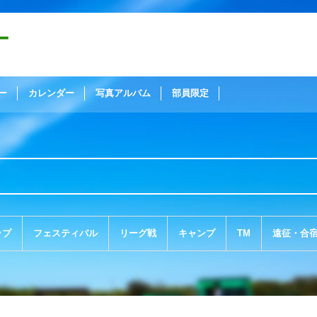
ー
ー
カレンダー
写真アルバム
部員限定
ップ
フェスティバル
リーグ戦
キャンプ
TM
遠征・合