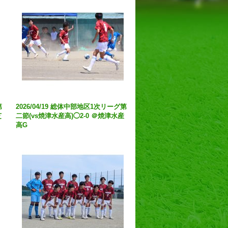
第
2026/04/19 総体中部地区1次リーグ第
芝
二節(vs焼津水産高)◯2-0 ＠焼津水産
高G