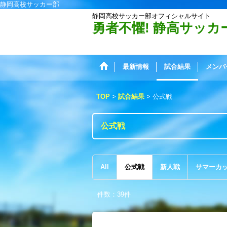
静岡高校サッカー部
静岡高校サッカー部オフィシャルサイト
勇者不懼! 静高サッカ
最新情報
試合結果
メンバ
TOP
>
試合結果
>
公式戦
公式戦
All
公式戦
新人戦
サマーカ
件数
：
39
件