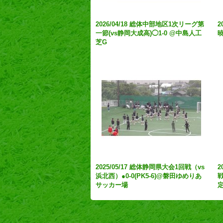
2026/04/18 総体中部地区1次リーグ第
2
一節(vs静岡大成高)◯1-0 @中島人工
暁
芝G
2025/05/17 総体静岡県大会1回戦（vs
2
浜北西）●0-0(PK5-6)@磐田ゆめりあ
戦
サッカー場