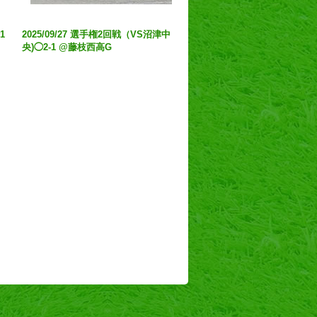
1
2025/09/27 選手権2回戦（VS沼津中
央)◯2-1 @藤枝西高G