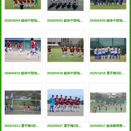
2026/05/04 総体中部地区 敗者復活1回戦（vs静岡城北高）●0-3 @草薙球技場
2026/05/02 総体中部地区大会決勝トーナメント2回戦●0-0(PK3-5)@島田工業高G
2026/04/25 総体中部地区1次リーグ第三節(vs清水西高) ◯1-0 @中島人工芝G
2026/04/19 総体中部地区1次リーグ第二節(vs焼津水産高)◯2-0 ＠焼津水産高G
2026/04/18 総体中部地区1次リーグ第一節(vs静岡大成高)◯1-0 @中島人工芝G
2025/10/18 選手権4回戦（VS加藤学園暁秀)●1-2 @聖隷サッカー場
2025/10/11 選手権3回戦（VS袋井)◯1-0 @エコパ人工芝G
2025/09/27 選手権2回戦（VS沼津中央)◯2-1 @藤枝西高G
2025/05/17 総体静岡県大会1回戦（vs浜北西）●0-0(PK5-6)@磐田ゆめりあサッカー場