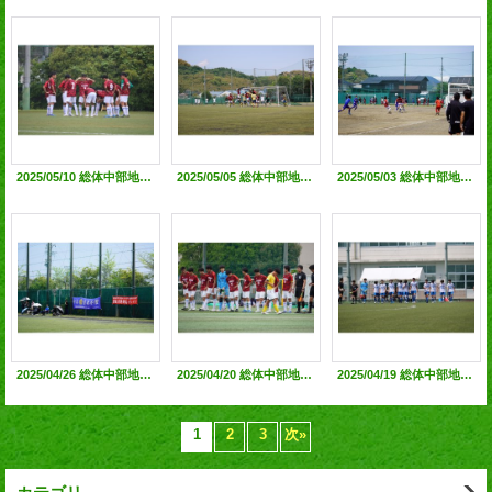
2025/05/10 総体中部地区 敗者復活2回戦（vs静清高校）◯2-1 県大会出場決定！@静清高田G
2025/05/05 総体中部地区 敗者復活1回戦（vs清流館）◯2-0 @島田工高G
2025/05/03 総体中部地区 決勝トーナメント1回戦（vs城北高校）●1-2 @藤枝北高G
2025/04/26 総体中部地区１次リーグ第三節（vs島田樟誠）○3-0 @島田工高G
2025/04/20 総体中部地区１次リーグ第ニ節 (vs静岡北高) ○1-0 @静岡北高G
2025/04/19 総体中部地区１次リーグ第一節 (vs島田高) ●1-1（PK1-4）@島田工業G
1
2
3
次
»