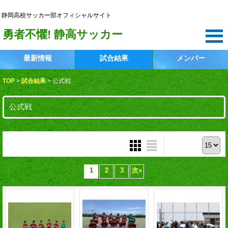
静岡高校サッカー部
静岡高校サッカー部オフィシャルサイト
勇者不懼! 静高サッカー
最新情報
試合結果
メンバー
TOP
>
試合結果
>
公式戦
公式戦
表示件数 :
1
2
3
次
»